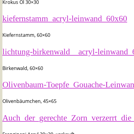
Krokus Öl 30×30
kiefernstamm_acryl-leinwand_60x60
Kiefernstamm, 60×60
lichtung-birkenwald__acryl-leinwand
Birkenwald, 60×60
Olivenbaum-Toepfe_Gouache-Leinwa
Olivenbäumchen, 45×65
Auch_der_gerechte_Zorn_verzerrt_di