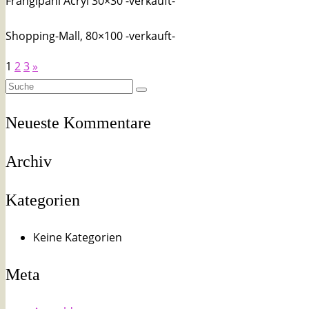
Frangipani Acryl 30×30 -verkauft-
Shopping-Mall, 80×100 -verkauft-
1
2
3
»
Suche
nach:
Neueste Kommentare
Archiv
Kategorien
Keine Kategorien
Meta