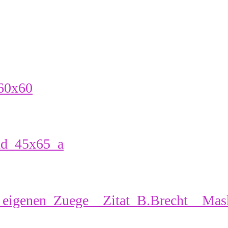
_60x60
nd_45x65_a
e_eigenen_Zuege__Zitat_B.Brecht__Ma