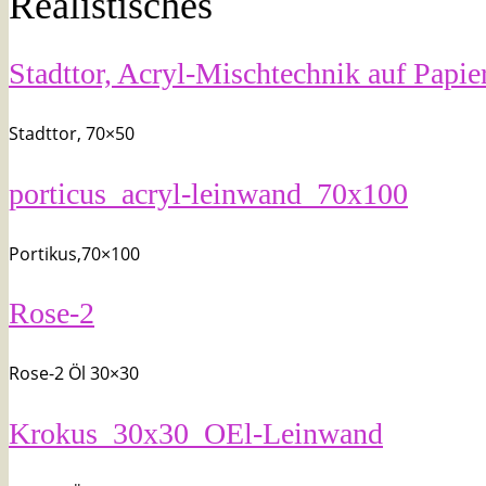
Realistisches
Stadttor, Acryl-Mischtechnik auf Papie
Stadttor, 70×50
porticus_acryl-leinwand_70x100
Portikus,70×100
Rose-2
Rose-2 Öl 30×30
Krokus_30x30_OEl-Leinwand